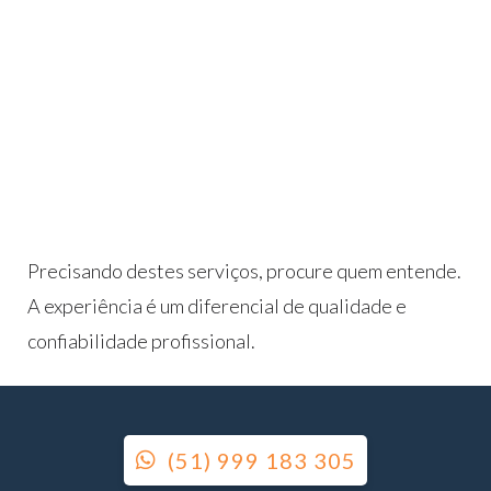
Buscas de
Certidões
em
Ofícios de
Registros
Públicos de
todo o Brasil.
Precisando destes serviços, procure quem entende.
A experiência é um diferencial de qualidade e
confiabilidade profissional.
(51) 999 183 305