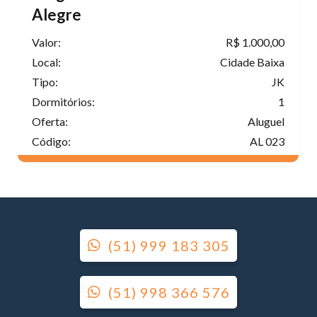
Alegre
Valor:
R$ 1.000,00
Local:
Cidade Baixa
Tipo:
JK
Dormitórios:
1
Oferta:
Aluguel
Código:
AL 023
(51) 999 183 305
(51) 998 366 576