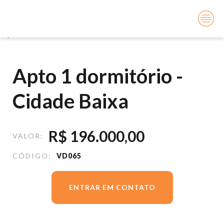
Você está aqui:
Início
Vendas
Apto 1 dormitório - Cidade Baixa
Apto 1 dormitório -
Cidade Baixa
R$
196.000,00
VALOR:
CÓDIGO:
VD065
ENTRAR EM CONTATO