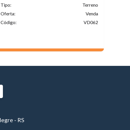
Tipo:
Terreno
Oferta:
Venda
Código:
VD062
6
legre - RS