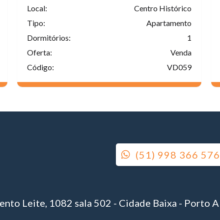
Local:
Centro Histórico
Tipo:
Apartamento
Dormitórios:
1
Oferta:
Venda
Código:
VD059
(51) 998 366 57
nto Leite, 1082 sala 502 - Cidade Baixa - Porto A