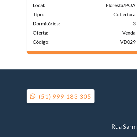
Local:
Floresta/POA
Tipo:
Cobertura
Dormitórios:
3
Oferta:
Venda
Código:
VD029
(51) 999 183 305
Rua Sarme